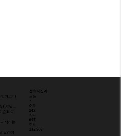
접속자집계
확인하고 다
오늘
7
어제
AST 채널…
142
 기준과 체
최대
697
 시작하는
전체
132,907
으로 골라야