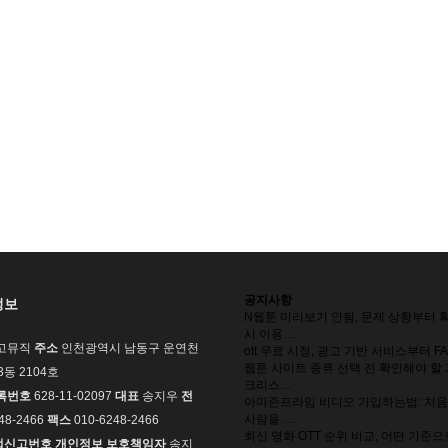
공지사항
정보
N
웹툰 미리보기 안됨, 문제 상황부터 
시 이용…
고뮤직
주소
인천광역시 남동구 운연천
ott 무료 시청, 광고 기반 서비스부터 F
웹툰 사이트 종류 선택 전 확인해야 할
03동 2104호
크리스…
록번호
628-11-02097
대표
송지우
전
아마존프라임 비디오 가입하는법: 처음
사람을 …
48-2466
팩스
010-6248-2466
최신 영화 OTT 순위 비교, 어떤 기준
업신고번호
개인정보 보호책임자
송지