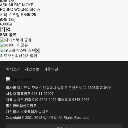
ASK MUSIC NICKEL
ROUND WOUND 베이스
기타 스트링 SB45125
(045-125)
6,000원
SNS 공유
히트
추천
최신
인기
할인
회사소개
개인정보
이용약관
회사명
링고뮤직
주소
인천광역시 남동구 운연천로 11 1303동 2104호
사업자 등록번호
628-11-02097
대표
송지우
전화
010-6248-2466
팩스
010-6248-2466
통신판매업신고번호
개인정보 보호책임자
송지우
Copyright © 2001-2013 링고뮤직. All Rights Reserved.