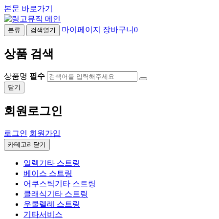
본문 바로가기
마이페이지
장바구니
0
분류
검색열기
상품 검색
상품명
필수
닫기
회원로그인
로그인
회원가입
카테고리닫기
일렉기타 스트링
베이스 스트링
어쿠스틱기타 스트링
클래식기타 스트링
우쿨렐레 스트링
기타서비스